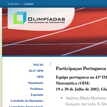
06.08.2026 |
Contactos
INICIO
Participaçao Portuguesa
XLIV OPM
Equipa portuguesa na 43ª IM
OPM
Matemática (OIM)
Organização
19 a 30 de Julho de 2002, Gl
Problemas
Exposição
Andreia Maria Hortense 
Actividades de Matemática
Gonçalo Azevedo, S. D
Competições Internacionais