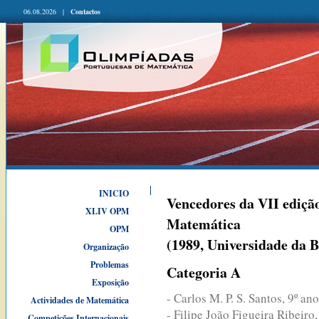
06.08.2026 |
Contactos
INICIO
Vencedores da VII ediçã
XLIV OPM
Matemática
OPM
(1989, Universidade da B
Organização
Problemas
Categoria A
Exposição
- Carlos M. P. S. Santos, 9º a
Actividades de Matemática
- Filipe João Figueira Ribeir
Competições Internacionais