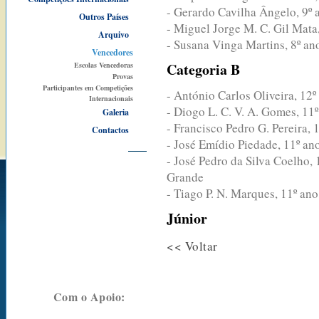
- Gerardo Cavilha Ângelo, 9º 
Outros Países
- Miguel Jorge M. C. Gil Mata
Arquivo
- Susana Vinga Martins, 8º an
Vencedores
Categoria B
Escolas Vencedoras
Provas
Participantes em Competições
- António Carlos Oliveira, 12
Internacionais
- Diogo L. C. V. A. Gomes, 11
Galeria
- Francisco Pedro G. Pereira, 
Contactos
- José Emídio Piedade, 11º an
- José Pedro da Silva Coelho,
Grande
- Tiago P. N. Marques, 11º an
Júnior
<< Voltar
Com o Apoio: