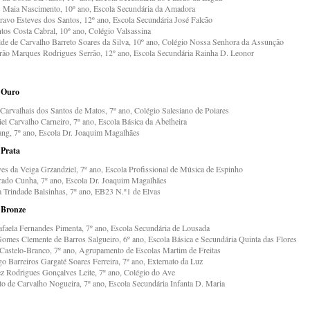
s Maia Nascimento, 10º ano, Escola Secundária da Amadora
ravo Esteves dos Santos, 12º ano, Escola Secundária José Falcão
tos Costa Cabral, 10º ano, Colégio Valsassina
lde de Carvalho Barreto Soares da Silva, 10º ano, Colégio Nossa Senhora da Assunção
rão Marques Rodrigues Serrão, 12º ano, Escola Secundária Rainha D. Leonor
 Ouro
 Carvalhais dos Santos de Matos, 7º ano, Colégio Salesiano de Poiares
el Carvalho Carneiro, 7º ano, Escola Básica da Abelheira
ng, 7º ano, Escola Dr. Joaquim Magalhães
 Prata
ves da Veiga Grzandziel, 7º ano, Escola Profissional de Música de Espinho
ado Cunha, 7º ano, Escola Dr. Joaquim Magalhães
a Trindade Balsinhas, 7º ano, EB23 N.º1 de Elvas
 Bronze
Rafaela Fernandes Pimenta, 7º ano, Escola Secundária de Lousada
Gomes Clemente de Barros Salgueiro, 6º ano, Escola Básica e Secundária Quinta das Flores
 Castelo-Branco, 7º ano, Agrupamento de Escolas Martim de Freitas
o Barreiros Gargaté Soares Ferreira, 7º ano, Externato da Luz
ez Rodrigues Gonçalves Leite, 7º ano, Colégio do Ave
to de Carvalho Nogueira, 7º ano, Escola Secundária Infanta D. Maria