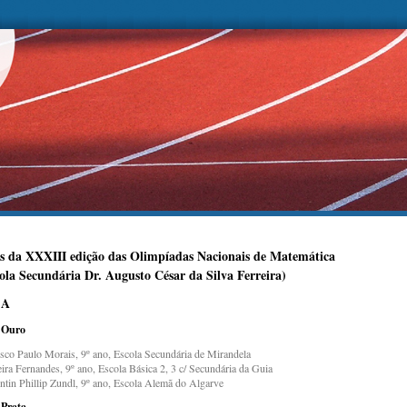
s da XXXIII edição das Olimpíadas Nacionais de Matemática
ola Secundária Dr. Augusto César da Silva Ferreira)
 A
 Ouro
isco Paulo Morais, 9º ano, Escola Secundária de Mirandela
ira Fernandes, 9º ano, Escola Básica 2, 3 c/ Secundária da Guia
entin Phillip Zundl, 9º ano, Escola Alemã do Algarve
 Prata