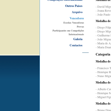
Outros Países
- David Migu
- Joana Reve
Arquivo
- João Paulo
Vencedores
Medalha de
Escolas Vencedoras
Provas
- Diogo Fili
Participantes em Competições
- Diogo Migu
Internacionais
- Guilherme 
Galeria
- João Migue
- Maria de A
Contactos
- Maria Duar
Categoria
Medalha de
- Francisco 
- Henrique R
- Nuno Migue
Medalha de
- Alberto Ca
- Henrique M
- Miguel Figu
Medalha de
- Bruno Dias