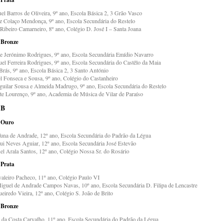
el Barros de Oliveira, 9º ano, Escola Básica 2, 3 Grão Vasco
z Colaço Mendonça, 9º ano, Escola Secundária do Restelo
 Ribeiro Camarneiro, 8º ano, Colégio D. José I – Santa Joana
 Bronze
pe Jerónimo Rodrigues, 9º ano, Escola Secundária Emídio Navarro
el Ferreira Rodrigues, 9º ano, Escola Secundária do Castêlo da Maia
Brás, 9º ano, Escola Básica 2, 3 Santo António
l Fonseca e Sousa, 9º ano, Colégio do Castanheiro
guilar Sousa e Almeida Madrugo, 9º ano, Escola Secundária do Restelo
te Lourenço, 9º ano, Academia de Música de Vilar de Paraíso
 B
 Ouro
Tuna de Andrade, 12º ano, Escola Secundária do Padrão da Légua
ui Neves Aguiar, 12º ano, Escola Secundária José Estevão
l Arala Santos, 12º ano, Colégio Nossa Sr. do Rosário
 Prata
valeiro Pacheco, 11º ano, Colégio Paulo VI
iguel de Andrade Campos Navas, 10º ano, Escola Secundária D. Filipa de Lencastre
eiredo Vieira, 12º ano, Colégio S. João de Brito
 Bronze
 da Costa Carvalho, 11º ano, Escola Secundária do Padrão da Légua