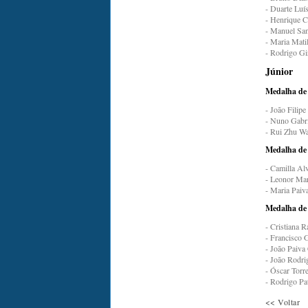
- Duarte Luí
- Henrique C
- Manuel San
- Maria Mati
- Rodrigo Gi
Júnior
Medalha de
- João Filipe
- Nuno Gabri
- Rui Zhu Wa
Medalha de
- Camilla Al
- Leonor Mar
- Maria Paiv
Medalha de
- Cristiana 
- Francisco 
- João Paiva
- João Rodrig
- Óscar Torr
- Rodrigo Pa
<< Voltar