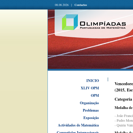
08.08.2026 |
Contactos
INICIO
Vencedore
XLIV OPM
(2015, Esc
OPM
Categoria
Organização
Medalha de
Problemas
- João Franc
Exposição
- Pedro More
- Quirin Val
Actividades de Matemática
Competições Internacionais
Medalha de