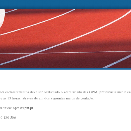
uer esclarecimentos deve ser contactado o secretariado das OPM, preferencialmente en
 e as 13 horas, através de um dos seguintes meios de contacto:
ctrónico:
opm@spm.pt
60 130 506