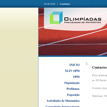
08.08.2026 |
Contactos
INICIO
Contactos
XLIV OPM
Para quaisq
OPM
as 09 horas
Organização
Correio ele
Problemas
Exposição
Telefone: 9
Actividades de Matemática
Competições Internacionais