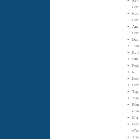
Kevi
Port
Rodr
Port
Ana 
Port
Davi
João
Rui 
Nuno
Pedr
Rui 
Leon
Pedr
Tiag
Tiag
Edua
(Cos
Mari
Leon
(Col
Tiag