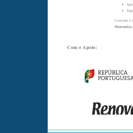
Apol
Tiag
Consulte a 
Matemática
.
Com o Apoio: