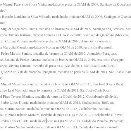
o Manuel Passos de Sousa Vieira, medalha de prata na OIAM de 2009, Santiago de Querétaro
ico);
e Ricardo Landeira da Silva Miranda, medalha de prata na OIAM de 2009, Santiago de Querét
ico);
 Miguel Magalhães Santos, medalha de bronze na OIAM de 2009, Santiago de Querétaro (Méx
erico Oliveira Toulson, menção honrosa na OIAM de 2009, Santiago de Querétaro (México);
rdo Correia Moreira, medalha de prata na OIAM de 2010, Asunción (Paraguai);
a Mesquita Macedo, medalha de bronze na OIAM de 2010, Asunción (Paraguai);
 Pedro Martins Santos, medalha de bronze na OIAM de 2010, Asunción (Paraguai);
el Santana de Freitas Amaral, medalha de bronze na OIAM de 2010, Asunción (Paraguai);
erico Oliveira Toulson, medalha de prata na OIAM de 2011, São José (Costa Rica);
 Queiroz do Vale de Noronha Penaguião, medalha de prata na OIAM de 2011, São José (Cost
);
 Miguel Magalhães Santos, medalha de bronze na OIAM de 2011, São José (Costa Rica);
cisco Leal Machado, menção honrosa na OIAM de 2011, São José (Costa Rica);
d Pires Tavares Martins, medalha de ouro na OIAM de 2012, Cochabamba (Bolívia);
 Pedro Lopes Duarte, medalha de prata na OIAM de 2012, Cochabamba (Bolívia);
el Martins Santos, medalha de prata na OIAM de 2012, Cochabamba (Bolívia);
el Miranda Ribeiro Moreira, medalha de prata na OIAM de 2012, Cochabamba (Bolívia);
 Pedro Lopes Duarte, medalha de
ouro na OIAM de 2013, Cidade do Panamá (Panamá);
el Martins Santos, medalha de prata na OIAM de 2013, Cidade do Panamá (Panamá);