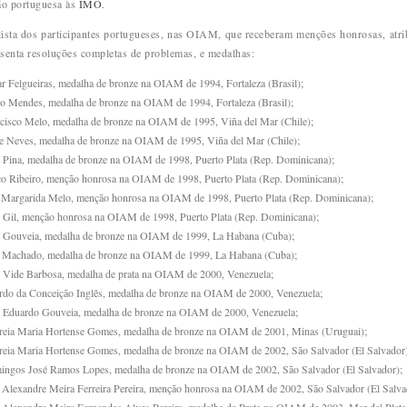
ão portuguesa às
IMO
.
lista dos participantes portugueses, nas OIAM, que receberam menções honrosas, atri
senta resoluções completas de problemas, e medalhas:
r Felgueiras, medalha de bronze na OIAM de 1994, Fortaleza (Brasil);
o Mendes, medalha de bronze na OIAM de 1994, Fortaleza (Brasil);
cisco Melo, medalha de bronze na OIAM de 1995, Viña del Mar (Chile);
e Neves, medalha de bronze na OIAM de 1995, Viña del Mar (Chile);
 Pina, medalha de bronze na OIAM de 1998, Puerto Plata (Rep. Dominicana);
o Ribeiro, menção honrosa na OIAM de 1998, Puerto Plata (Rep. Dominicana);
Margarida Melo, menção honrosa na OIAM de 1998, Puerto Plata (Rep. Dominicana);
 Gil, menção honrosa na OIAM de 1998, Puerto Plata (Rep. Dominicana);
 Gouveia, medalha de bronze na OIAM de 1999, La Habana (Cuba);
 Machado, medalha de bronze na OIAM de 1999, La Habana (Cuba);
 Vide Barbosa, medalha de prata na OIAM de 2000, Venezuela;
rdo da Conceição Inglês, medalha de bronze na OIAM de 2000, Venezuela;
 Eduardo Gouveia, medalha de bronze na OIAM de 2000, Venezuela;
eia Maria Hortense Gomes, medalha de bronze na OIAM de 2001, Minas (Uruguai);
eia Maria Hortense Gomes, medalha de bronze na OIAM de 2002, São Salvador (El Salvador)
ngos José Ramos Lopes, medalha de bronze na OIAM de 2002, São Salvador (El Salvador);
 Alexandre Meira Ferreira Pereira, menção honrosa na OIAM de 2002, São Salvador (El Salva