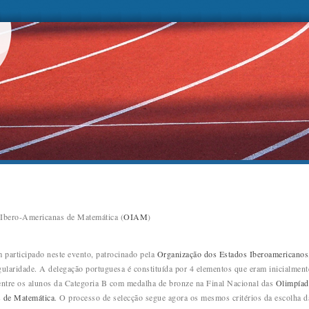
Ibero-Americanas de Matemática (
OIAM
)
m participado neste evento, patrocinado pela
Organização dos Estados Iberoamericanos
gularidade. A delegação portuguesa é constituída por 4 elementos que eram inicialment
entre os alunos da Categoria B com medalha de bronze na Final Nacional das
Olimpíad
 de Matemática
. O processo de selecção segue agora os mesmos critérios da escolha d