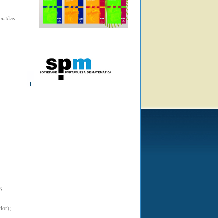
buídas
;
dor);