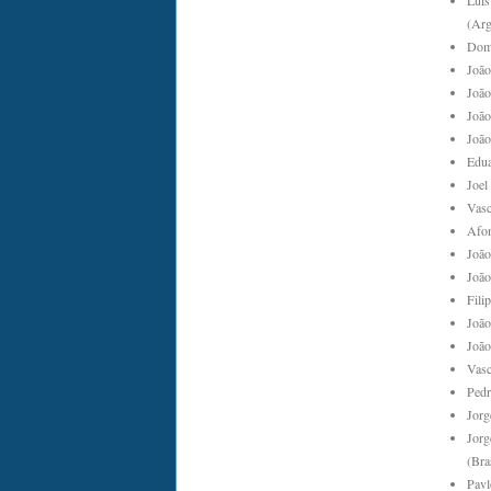
Luís
(Arg
Domi
João
João
João
João
Edua
Joel
Vasc
Afon
João
João
Fili
João
João
Vasc
Pedr
Jorg
Jorg
(Bras
Pavl