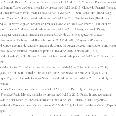
el Miranda Ribeiro Moreira, medalha de prata na OIAM de 2013, Cidade do Panamá (Panamá
el Pereira Torres da Costa, medalha de bronze na OIAM de 2013, Cidade do Panamá (Panamá
d Pires Tavares Martins, medalha de ouro na OIAM de 2014, San Pedro Sula (Honduras);
cisco Tuna de Andrade, medalha de ouro na OIAM de 2014, San Pedro Sula (Honduras);
ique Rui Neves Aguiar, medalha de bronze na OIAM de 2014, San Pedro Sula (Honduras);
cisco Tuna de Andrade, medalha de ouro na OIAM de 2015, Mayaguez (Porto Rico);
 Miguel Arala Santos, medalha de prata na OIAM de 2015, Mayaguez (Porto Rico);
rto Cavaleiro Pacheco, medalha de bronze na OIAM de 2015, Mayaguez (Porto Rico);
d Miguel Moorais de Andrade, medalha de bronze na OIAM de 2015, Mayaguez (Porto Rico)
rto Cavaleiro Pacheco, medalha de prata na OIAM de 2016, Antofagasta (Chile);
a Matilde de Carvalho Barreto Soares da Silva, medalha de prata na OIAM de 2016, Antofaga
e);
el dos Santos Costa Cabral, medalha de bronze na OIAM de 2016, Antofagasta (Chile);
alo José Reis Bento Paredes, medalha de bronze na OIAM de 2016, Antofagasta (Chile);
ique Miguel de Andrade Campos Navas, medalha de ouro na OIAM de 2017, Puerto Iguazu
entina);
n Luiz Ponte Pucci, medalha de prata na OIAM de 2017, Puerto Iguazu (Argentina);
 Francisco Paulo Morais, medalha de bronze na OIAM de 2017, Puerto Iguazu (Argentina);
a de Aguilar Madrugo, menção honrosa na OIAM de 2017, Puerto Iguazu (Argentina);
o Moreira Fernandes, medalha de ouro na OIAM de 2018, La Rábida e Monte Gordo (Espanh
ugal);