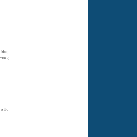
bia);
mbia);
sil);