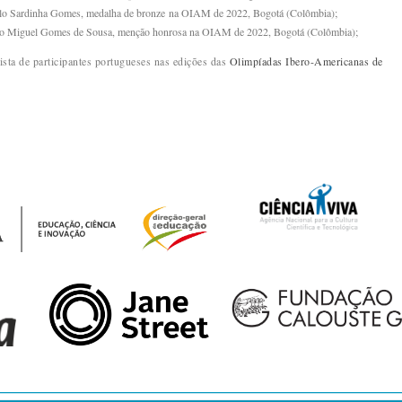
o Sardinha Gomes, medalha de bronze na OIAM de 2022, Bogotá (Colômbia);
o Miguel Gomes de Sousa, menção honrosa na OIAM de 2022, Bogotá (Colômbia);
lista de participantes portugueses nas edições das
Olimpíadas Ibero-Americanas de