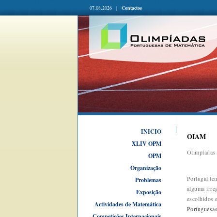
07.08.2026 |
Contactos
INICIO
OIAM
XLIV OPM
Olimpíadas 
OPM
Organização
Portugal te
Problemas
alguma irre
Exposição
escolhidos 
Actividades de Matemática
Portuguesas
Competições Internacionais