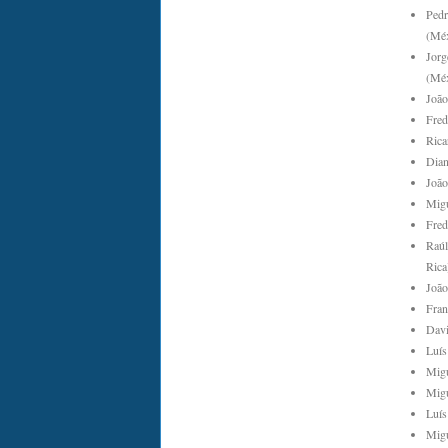
Pedr
(Méx
Jorg
(Méx
João
Fred
Rica
Dian
João
Migu
Fred
Raúl
Rica
João
Fran
Davi
Luís
Migu
Migu
Luís
Migu