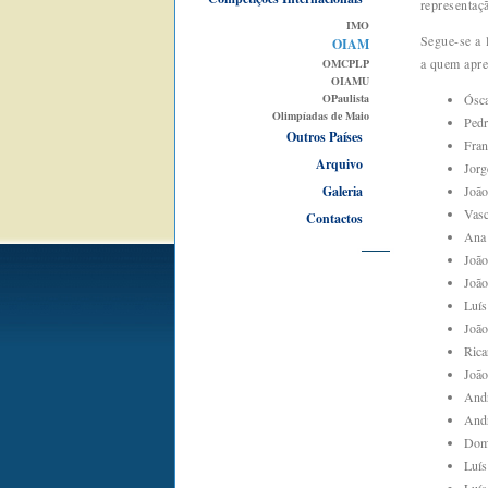
representaç
IMO
Segue-se a 
OIAM
a quem apre
OMCPLP
OIAMU
OPaulista
Ósca
Olimpíadas de Maio
Pedr
Outros Países
Fran
Arquivo
Jorg
Galeria
João
Vasc
Contactos
Ana 
João
João
Luís
João
Rica
João
Andr
Andr
Domi
Luís