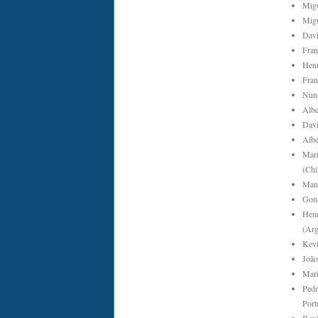
Migu
Migu
Davi
Fran
Henr
Fran
Nuno
Albe
Davi
Albe
Mari
(Chil
Manu
Gonç
Henr
(Arg
Kevi
João
Mari
Pedr
Port