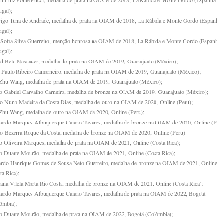
n Luiz Ponte Pucci, medalha de prata na OIAM de 2018, La Rábida e Monte Gordo (Espanha 
ugal);
igo Tuna de Andrade, medalha de prata na OIAM de 2018, La Rábida e Monte Gordo (Espanh
ugal);
Sofia Silva Guerreiro, menção honrosa na OIAM de 2018, La Rábida e Monte Gordo (Espanh
ugal);
d Belo Nassauer, medalha de prata na OIAM de 2019, Guanajuato (México);
 Paulo Ribeiro Camarneiro, medalha de prata na OIAM de 2019, Guanajuato (México);
Zhu Wang, medalha de prata na OIAM de 2019, Guanajuato (México);
 Gabriel Carvalho Carneiro, medalha de bronze na OIAM de 2019, Guanajuato (México);
o Nuno Madeira da Costa Dias, medalha de ouro na OIAM de 2020, Online (Peru);
Zhu Wang, medalha de ouro na OIAM de 2020, Online (Peru);
ardo Marques Albuquerque Caiano Tavares, medalha de bronze na OIAM de 2020, Online (Pe
o Bezerra Roque da Costa, medalha de bronze na OIAM de 2020, Online (Peru);
o Oliveira Marques, medalha de prata na OIAM de 2021, Online (Costa Rica);
o Duarte Mourão, medalha de prata na OIAM de 2021, Online (Costa Rica);
rdo Henrique Gomes de Sousa Neto Guerreiro, medalha de bronze na OIAM de 2021, Online
ta Rica);
ana Vilela Marta Rio Costa, medalha de bronze na OIAM de 2021, Online (Costa Rica);
ardo Marques Albuquerque Caiano Tavares, medalha de prata na OIAM de 2022, Bogotá
ômbia);
o Duarte Mourão, medalha de prata na OIAM de 2022, Bogotá (Colômbia);