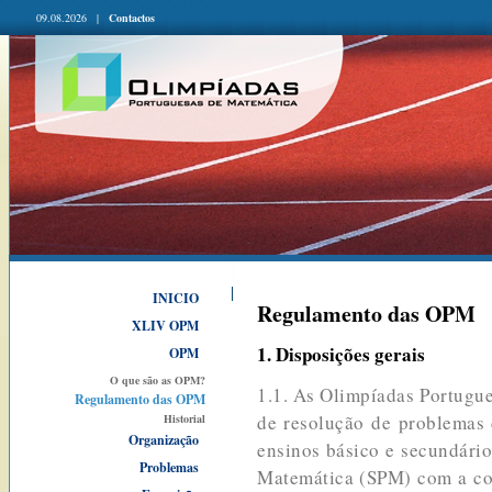
09.08.2026 |
Contactos
INICIO
Regulamento das OPM
XLIV OPM
1. Disposições gerais
OPM
O que são as OPM?
1.1. As Olimpíadas Portugu
Regulamento das OPM
de resolução de problemas 
Historial
Organização
ensinos básico e secundári
Problemas
Matemática (SPM) com a co